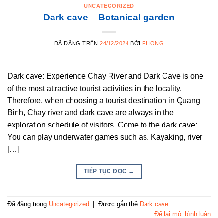
UNCATEGORIZED
Dark cave – Botanical garden
ĐÃ ĐĂNG TRÊN
24/12/2024
BỞI
PHONG
Dark cave: Experience Chay River and Dark Cave is one
of the most attractive tourist activities in the locality.
Therefore, when choosing a tourist destination in Quang
Binh, Chay river and dark cave are always in the
exploration schedule of visitors. Come to the dark cave:
You can play underwater games such as. Kayaking, river
[…]
TIẾP TỤC ĐỌC
→
Đã đăng trong
Uncategorized
|
Được gắn thẻ
Dark cave
Để lại một bình luận