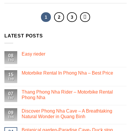
1
2
3
LATEST POSTS
Easy rieder
08
Th3
Motorbike Rental In Phong Nha – Best Price
15
Th9
Thang Phong Nha Rider – Motorbike Rental
07
Phong Nha
Th7
Discover Phong Nha Cave – A Breathtaking
09
Natural Wonder in Quang Binh
Th4
Botanical garden-Paradise Cave- Duck stop.