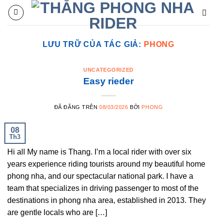
Chuyển
đến
nội
dung
LƯU TRỮ CỦA TÁC GIẢ:
PHONG
UNCATEGORIZED
Easy rieder
ĐÃ ĐĂNG TRÊN
08/03/2026
BỞI
PHONG
08
Th3
Hi all My name is Thang. I’m a local rider with over six
years experience riding tourists around my beautiful home
phong nha, and our spectacular national park. I have a
team that specializes in driving passenger to most of the
destinations in phong nha area, established in 2013. They
are gentle locals who are […]