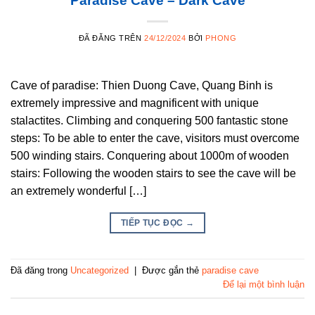
Paradise Cave – Dark Cave
ĐÃ ĐĂNG TRÊN
24/12/2024
BỞI
PHONG
Cave of paradise: Thien Duong Cave, Quang Binh is
extremely impressive and magnificent with unique
stalactites. Climbing and conquering 500 fantastic stone
steps: To be able to enter the cave, visitors must overcome
500 winding stairs. Conquering about 1000m of wooden
stairs: Following the wooden stairs to see the cave will be
an extremely wonderful […]
TIẾP TỤC ĐỌC
→
Đã đăng trong
Uncategorized
|
Được gắn thẻ
paradise cave
Để lại một bình luận