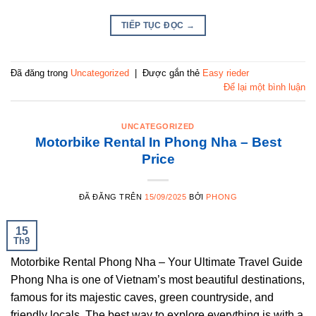
TIẾP TỤC ĐỌC
→
Đã đăng trong
Uncategorized
|
Được gắn thẻ
Easy rieder
Để lại một bình luận
UNCATEGORIZED
Motorbike Rental In Phong Nha – Best
Price
ĐÃ ĐĂNG TRÊN
15/09/2025
BỞI
PHONG
15
Th9
Motorbike Rental Phong Nha – Your Ultimate Travel Guide
Phong Nha is one of Vietnam’s most beautiful destinations,
famous for its majestic caves, green countryside, and
friendly locals. The best way to explore everything is with a