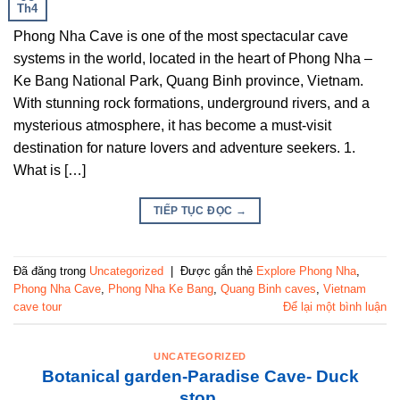
Th4
Phong Nha Cave is one of the most spectacular cave
systems in the world, located in the heart of Phong Nha –
Ke Bang National Park, Quang Binh province, Vietnam.
With stunning rock formations, underground rivers, and a
mysterious atmosphere, it has become a must-visit
destination for nature lovers and adventure seekers. 1.
What is […]
TIẾP TỤC ĐỌC
→
Đã đăng trong
Uncategorized
|
Được gắn thẻ
Explore Phong Nha
,
Phong Nha Cave
,
Phong Nha Ke Bang
,
Quang Binh caves
,
Vietnam
cave tour
Để lại một bình luận
UNCATEGORIZED
Botanical garden-Paradise Cave- Duck
stop.