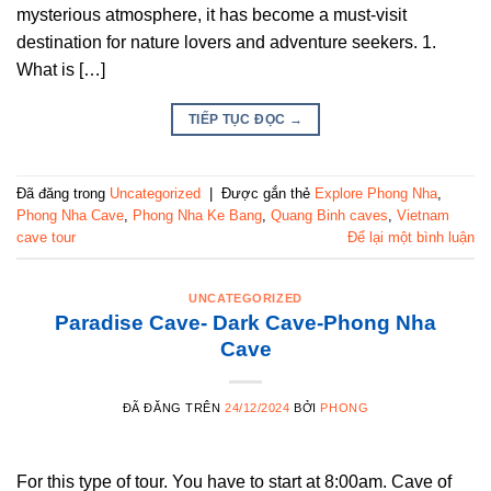
mysterious atmosphere, it has become a must-visit
destination for nature lovers and adventure seekers. 1.
What is […]
TIẾP TỤC ĐỌC
→
Đã đăng trong
Uncategorized
|
Được gắn thẻ
Explore Phong Nha
,
Phong Nha Cave
,
Phong Nha Ke Bang
,
Quang Binh caves
,
Vietnam
cave tour
Để lại một bình luận
UNCATEGORIZED
Paradise Cave- Dark Cave-Phong Nha
Cave
ĐÃ ĐĂNG TRÊN
24/12/2024
BỞI
PHONG
For this type of tour. You have to start at 8:00am. Cave of