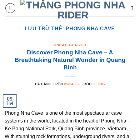
Chuyển
đến
nội
dung
LƯU TRỮ THẺ:
PHONG NHA CAVE
UNCATEGORIZED
Discover Phong Nha Cave – A
Breathtaking Natural Wonder in Quang
Binh
ĐÃ ĐĂNG TRÊN
09/04/2025
BỞI
PHONG
09
Th4
Phong Nha Cave is one of the most spectacular cave
systems in the world, located in the heart of Phong Nha –
Ke Bang National Park, Quang Binh province, Vietnam.
With stunning rock formations, underground rivers, and a