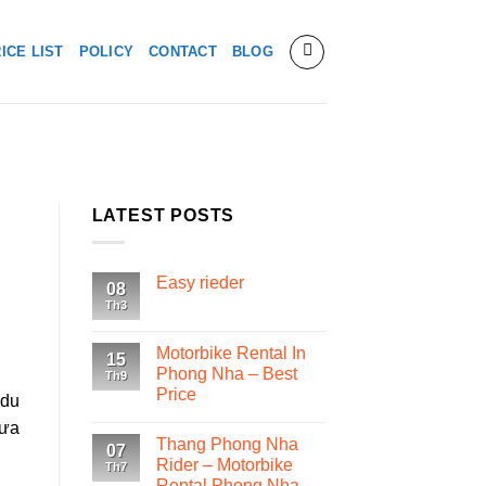
ICE LIST
POLICY
CONTACT
BLOG
LATEST POSTS
Easy rieder
08
Th3
Motorbike Rental In
15
Phong Nha – Best
Th9
Price
 du
hưa
Thang Phong Nha
07
Rider – Motorbike
Th7
Rental Phong Nha