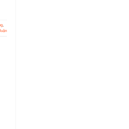
ng
,
 luận