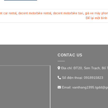
t car rental
,
decent motorbike rental
,
decent motorbike taxi
,
giá xe máy pho
Để lại một bình
CONTAC US
Địa chỉ: ĐT20, Sơn Trạch, Bố 
Số điện thoại:
0918915823
Email:
vanthang1995.tgdd@g