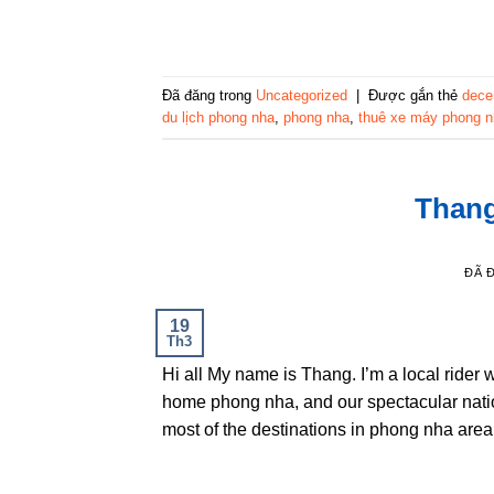
Đã đăng trong
Uncategorized
|
Được gắn thẻ
dece
du lịch phong nha
,
phong nha
,
thuê xe máy phong 
Thang
ĐÃ 
19
Th3
Hi all My name is Thang. I’m a local rider 
home phong nha, and our spectacular nation
most of the destinations in phong nha area