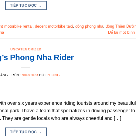
TIẾP TỤC ĐỌC
→
nt motorbike rental
,
decent motorbike taxi
,
động phong nha
,
động Thiên Đườ
nha
Để lại một bình
UNCATEGORIZED
’s Phong Nha Rider
ĐĂNG TRÊN
19/03/2023
BỞI
PHONG
with over six years experience riding tourists around my beautiful
al park. I have a team that specializes in driving passenger to
. They are gentle locals who are always cheerful and […]
TIẾP TỤC ĐỌC
→