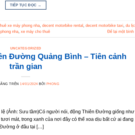
TIẾP TỤC ĐỌC
→
thuê xe máy phong nha
,
decent motorbike rental
,
decent motorbike taxi
,
du lị
 phong nha
,
xe máy cho thuê
Để lại một bình
UNCATEGORIZED
ên Đường Quảng Bình – Tiên cảnh
trần gian
ĐĂNG TRÊN
14/01/2024
BỞI
PHONG
ng lệ (Ảnh: Sưu tầm)Có người nói, động Thiên Đường giống như
 tươi mát, trong xanh của nơi đây có thể xoa dịu bất cứ ai đang
 Đường ở đâu tại […]