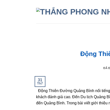
Chuyển
đến
nội
dung
Động Thi
ĐÃ 
31
Th7
Động Thiên Đường Quảng Bình nổi tiếng v
khách đánh giá cao. Đến Du lịch Quảng B
đến Quảng Bình. Trong bài viết giới thiệu n