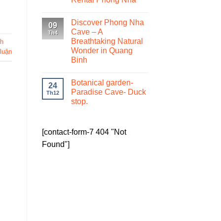
Discover Phong Nha
09
Cave – A
Th4
Breathtaking Natural
ch
Wonder in Quang
 luận
Binh
Botanical garden-
24
Paradise Cave- Duck
Th12
stop.
[contact-form-7 404 "Not
Found"]